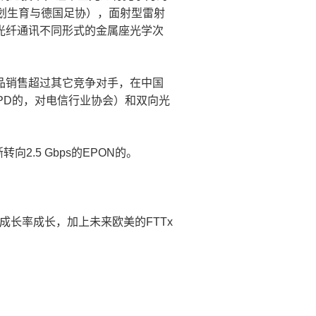
划生育与德国足协），面射型雷射
于光纤通讯不同形式的金属座光学次
）的产品销售超过其它竞争对手，在中国
APD的，对电信行业协会）和双向光
向2.5 Gbps的EPON的。
的年成长率成长，加上未来欧美的FTTx