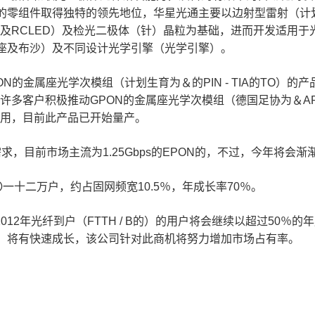
的零组件取得独特的领先地位，华星光通主要以边射型雷射（计
ED及RCLED）及检光二极体（针）晶粒为基础，进而开发适用
座及布沙）及不同设计光学引擎（光学引擎）。
的EPON的金属座光学次模组（计划生育为＆的PIN - TIA的TO
年与许多客户积极推动GPON的金属座光学次模组（德国足协为＆
应用，目前此产品已开始量产。
需求，目前市场主流为1.25Gbps的EPON的，不过，今年将会渐渐转
千〇一十二万户，约占固网频宽10.5％，年成长率70％。
2012年光纤到户（FTTH / B的）的用户将会继续以超过50％
，将有快速成长，该公司针对此商机将努力增加市场占有率。