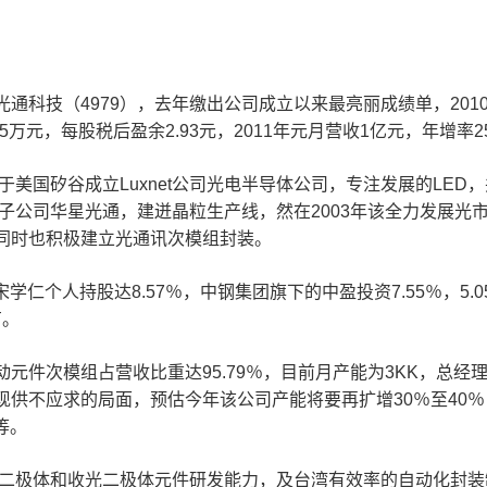
科技（4979），去年缴出公司成立以来最亮丽成绩单，2010年
65万元，每股税后盈余2.93元，2011年元月营收1亿元，年增率25
，于美国矽谷成立Luxnet公司光电半导体公司，专注发展的LE
子公司华星光通，建迸晶粒生产线，然在2003年该全力发展光市讯
同时也积极建立光通讯次模组封装。
宋学仁个人持股达8.57％，中钢集团旗下的中盈投资7.55％，5
有。
元件次模组占营收比重达95.79％，目前月产能为3KK，总经
现供不应求的局面，预估今年该公司产能将要再扩增30％至40
等。
发光雷射二极体和收光二极体元件研发能力，及台湾有效率的自动化