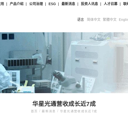
应用
产品介绍
公司治理
ESG
最新消息
投资人讯息
人才召募
联
语言
简体中文
繁體中文
Engli
华星光通营收成长近7成
/
/
首页
最新消息
华星光通营收成长近7成