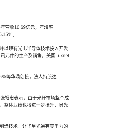
营收10.69亿元，年增率
.15％。
D，并以现有光电半导体技术投入开发
元件的生产及销售，美国Luxnet
.05％等华鼎创投，法人持股达
理张裕忠表示，由于光纤市场整个成
％，整体业绩也将进一步挺升，另光
封装制造技术，让华星光通有竞争力的