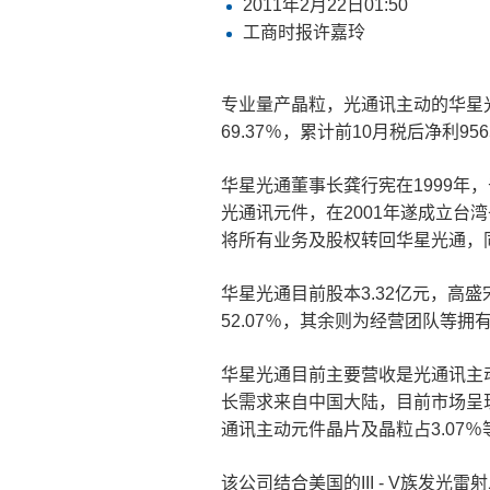
2011年2月22日01:50
工商时报许嘉玲
专业量产晶粒，光通讯主动的华星光通
69.37％，累计前10月税后净利95
华星光通董事长龚行宪在1999年
光通讯元件，在2001年遂成立台湾
将所有业务及股权转回华星光通，
华星光通目前股本3.32亿元，高盛
52.07％，其余则为经营团队等拥
华星光通目前主要营收是光通讯主动
长需求来自中国大陆，目前市场呈
通讯主动元件晶片及晶粒占3.07％
该公司结合美国的III - V族