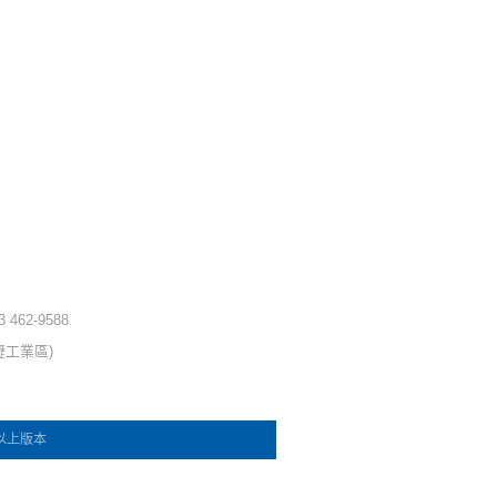
 3 462-9588
壢工業區)
e 以上版本