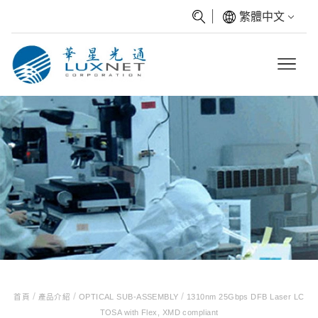
繁體中文
/
/
/
首頁
產品介紹
OPTICAL SUB-ASSEMBLY
1310nm 25Gbps DFB Laser LC
TOSA with Flex, XMD compliant