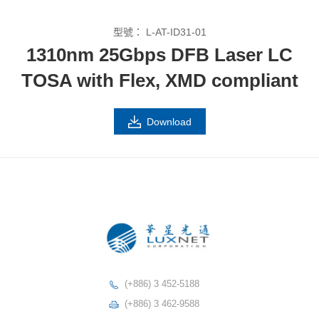
型號：
L-AT-ID31-01
1310nm 25Gbps DFB Laser LC
TOSA with Flex, XMD compliant
Download
(+886) 3 452-5188
(+886) 3 462-9588