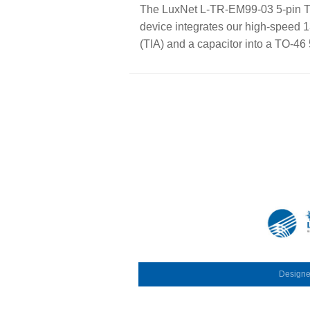
The LuxNet L-TR-EM99-03 5-pin TO
device integrates our high-speed 
(TIA) and a capacitor into a TO-46
Design