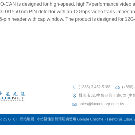
-CAN is designed for high-speed, high?Vperformance video ap
1310/1550 nm PIN detector with an 12Gbps video trans-impedan
 5-pin header with cap window. The product is designed for 12G-
(+886) 3 452-5188
(+886)
桃園市320中壢區合江路6號 (中
sales@luxnetcorp.com.tw
ed by
GTUT
網站地圖
本站最佳瀏覽環境請使用 Google Chrome、Firefox 或 Edg