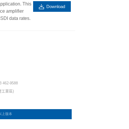
plication. This
Download
ce amplifier
SDI data rates.
 3 462-9588
壢工業區)
e 以上版本