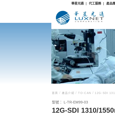
華星光通
代工服務
產品
/
/
/
首頁
產品介紹
TO-CAN
12G-SDI 131
型號：
L-TR-EM99-03
12G-SDI 1310/1550